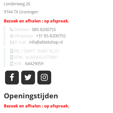
Londenweg 26
9744 TX Groningen
Bezoek en afhalen : op afspraak.
Telefoon :
085-8200755
WhatsApp :
+31 85-8200755
E-mail :
info@afdekshop.nl
BIC / SWIFT : RABO NL2U
BTW : NL855662475B01
KVK: :
64429059
Openingstijden
Bezoek en afhalen : op afspraak.