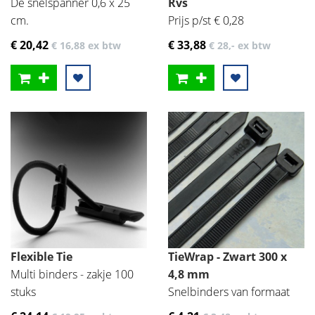
De snelspanner 0,6 x 25
Rvs
cm.
Prijs p/st € 0,28
€ 20
,42
€ 33
,88
€ 16
,88
ex btw
€ 28
,-
ex btw
Flexible Tie
TieWrap - Zwart 300 x
Multi binders - zakje 100
4,8 mm
stuks
Snelbinders van formaat