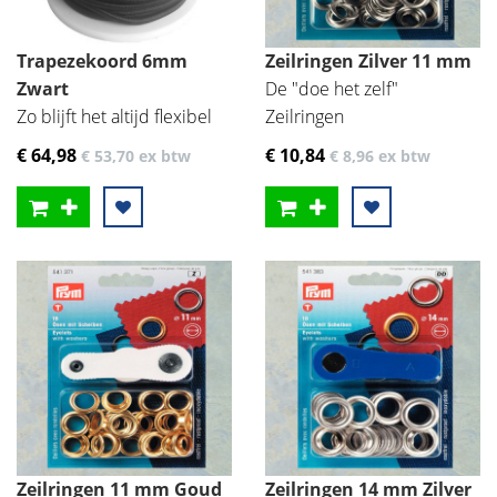
Trapezekoord 6mm
Zeilringen Zilver 11 mm
Zwart
De "doe het zelf"
Zo blijft het altijd flexibel
Zeilringen
€ 64
,98
€ 10
,84
€ 53
,70
ex btw
€ 8
,96
ex btw
Zeilringen 11 mm Goud
Zeilringen 14 mm Zilver