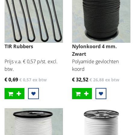
TIR Rubbers
Nylonkoord 4 mm.
Zwart
Prijs v.a. € 0,57 p/st. excl.
Polyamide gevlochten
btw.
koord
€ 0
,69
€ 32
,52
€ 0
,57
ex btw
€ 26
,88
ex btw