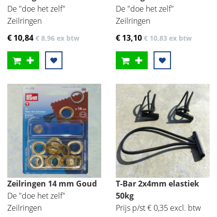
De "doe het zelf"
De "doe het zelf"
Zeilringen
Zeilringen
€ 10
,84
€ 13
,10
€ 8
,96
ex btw
€ 10
,83
ex btw
Zeilringen 14 mm Goud
T-Bar 2x4mm elastiek
De "doe het zelf"
50kg
Zeilringen
Prijs p/st € 0,35 excl. btw