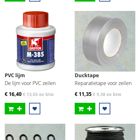
PVC lijm
Ducktape
De lijm voor PVC zeilen
Reparatietape voor zeilen
€ 16
,40
€ 11
,35
€ 13
,55
ex btw
€ 9
,38
ex btw