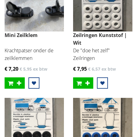
Mini Zeilklem
Zeilringen Kunststof |
Wit
Krachtpatser onder de
De "doe het zelf"
zeilklemmen
Zeilringen
€ 7
,20
€ 7
,95
€ 5
,95
ex btw
€ 6
,57
ex btw