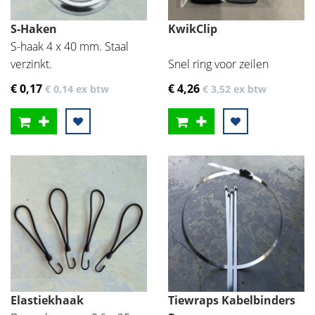
S-Haken
KwikClip
S-haak 4 x 40 mm. Staal
verzinkt.
Snel ring voor zeilen
€ 0
,17
€ 4
,26
€ 0
,14
ex btw
€ 3
,52
ex btw
Elastiekhaak
Tiewraps Kabelbinders