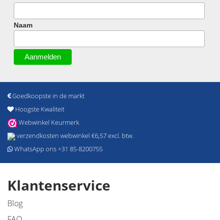
Naam
Goedkoopste in de markt
Hoogste Kwaliteit
Webwinkel Keurmerk
verzendkosten webwinkel €6,57 excl. btw.
WhatsApp ons +31 85-8200755
Klantenservice
Blog
FAQ