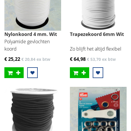
Nylonkoord 4 mm. Wit
Trapezekoord 6mm Wit
Polyamide gevlochten
koord
Zo blijft het altijd flexibel
€ 25
,22
€ 64
,98
€ 20
,84
ex btw
€ 53
,70
ex btw