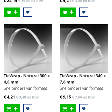
€ 24
,14
€ 4
,21
€ 19
,95
ex btw
€ 3
,48
ex btw
TieWrap - Naturel 300 x
TieWrap - Naturel 340 x
4,8 mm
7,6 mm
Snelbinders van formaat
Snelbinders van formaat
€ 4
,21
€ 9
,15
€ 3
,48
ex btw
€ 7
,56
ex btw