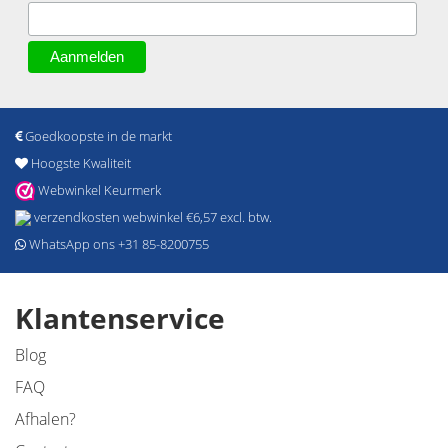
Goedkoopste in de markt
Hoogste Kwaliteit
Webwinkel Keurmerk
verzendkosten webwinkel €6,57 excl. btw.
WhatsApp ons +31 85-8200755
Klantenservice
Blog
FAQ
Afhalen?