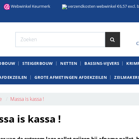
Webwinkel Keurmerk
verzendkosten webwinkel €6,57 excl. b
C
W
NDBOUW
STEIGERBOUW
NETTEN
BASSINS-VIJVERS
KRIMP
AFDEKZEILEN
GROTE AFMETINGEN AFDEKZEILEN
ZEILMAKERI
e
Massa is kassa !
sa is kassa !