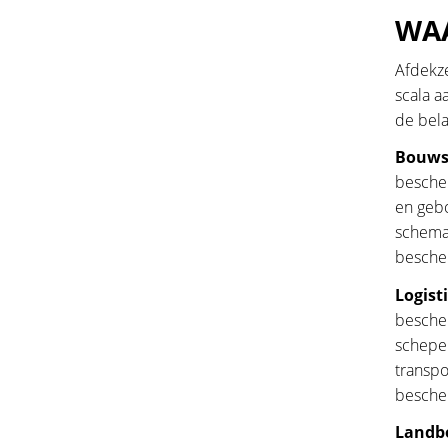
WAA
Afdekze
scala a
de bela
Bouws
besche
en geb
schema 
bescher
Logist
bescher
schepen
transpo
bescher
Landb