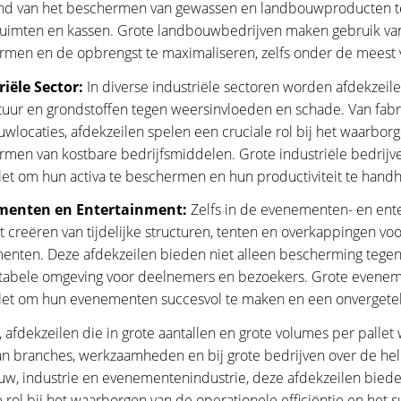
nd van het beschermen van gewassen en landbouwproducten teg
uimten en kassen. Grote landbouwbedrijven maken gebruik van
rmen en de opbrengst te maximaliseren, zelfs onder de meest
riële Sector:
In diverse industriële sectoren worden afdekzeil
uur en grondstoffen tegen weersinvloeden en schade. Van fabri
wlocaties, afdekzeilen spelen een cruciale rol bij het waarborg
men van kostbare bedrijfsmiddelen. Grote industriële bedrijv
let om hun activa te beschermen en hun productiviteit te hand
menten en Entertainment:
Zelfs in de evenementen- en ente
t creëren van tijdelijke structuren, tenten en overkappingen voo
nten. Deze afdekzeilen bieden niet alleen bescherming tegen r
tabele omgeving voor deelnemers en bezoekers. Grote eveneme
let om hun evenementen succesvol te maken en een onvergeteli
 afdekzeilen die in grote aantallen en grote volumes per palle
an branches, werkzaamheden en bij grote bedrijven over de hele
w, industrie en evenementenindustrie, deze afdekzeilen bied
e rol bij het waarborgen van de operationele efficiëntie en het s