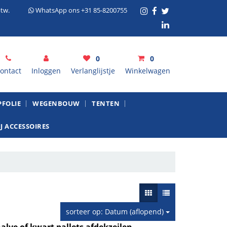
tw.
WhatsApp ons +31 85-8200755
0
0
ontact
Inloggen
Verlanglijstje
Winkelwagen
inkelwagen
FOLIE
WEGENBOUW
TENTEN
J ACCESSOIRES
Uw winkelwagen is leeg.
Vul hem met producten.
sorteer op: Datum (aflopend)