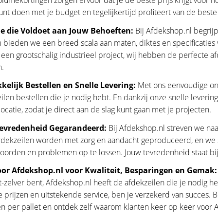
lumekortingen zorgen ervoor dat je de beste prijs krijgt voor h
nt doen met je budget en tegelijkertijd profiteert van de beste
ie die Voldoet aan Jouw Behoeften:
Bij Afdekshop.nl begrijp
bieden we een breed scala aan maten, diktes en specificaties v
 een grootschalig industrieel project, wij hebben de perfecte a
.
elijk Bestellen en Snelle Levering:
Met ons eenvoudige onl
ilen bestellen die je nodig hebt. En dankzij onze snelle leveri
 locatie, zodat je direct aan de slag kunt gaan met je projecten.
evredenheid Gegarandeerd:
Bij Afdekshop.nl streven we na
dekzeilen worden met zorg en aandacht geproduceerd, en we st
orden en problemen op te lossen. Jouw tevredenheid staat bij 
oor Afdekshop.nl voor Kwaliteit, Besparingen en Gemak:
-zelver bent, Afdekshop.nl heeft de afdekzeilen die je nodig heb
 prijzen en uitstekende service, ben je verzekerd van succes. B
en per pallet en ontdek zelf waarom klanten keer op keer voor 