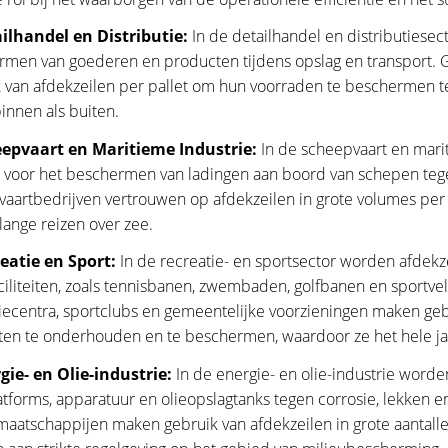
ailhandel en Distributie:
In de detailhandel en distributiesec
men van goederen en producten tijdens opslag en transport. Gr
 van afdekzeilen per pallet om hun voorraden te beschermen te
innen als buiten.
eepvaart en Maritieme Industrie:
In de scheepvaart en marit
voor het beschermen van ladingen aan boord van schepen teg
aartbedrijven vertrouwen op afdekzeilen in grote volumes per 
 lange reizen over zee.
reatie en Sport:
In de recreatie- en sportsector worden afdekz
ciliteiten, zoals tennisbanen, zwembaden, golfbanen en sportv
iecentra, sportclubs en gemeentelijke voorzieningen maken geb
eiten te onderhouden en te beschermen, waardoor ze het hele j
gie- en Olie-industrie:
In de energie- en olie-industrie word
tforms, apparatuur en olieopslagtanks tegen corrosie, lekken e
maatschappijen maken gebruik van afdekzeilen in grote aantall