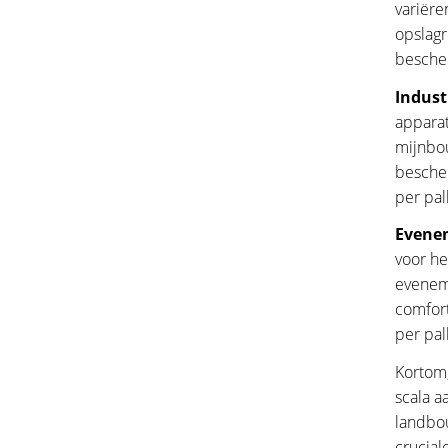
variëre
opslagr
besche
Indust
apparat
mijnbou
bescher
per pal
Evene
voor he
eveneme
comfor
per pal
Kortom,
scala a
landbou
crucial