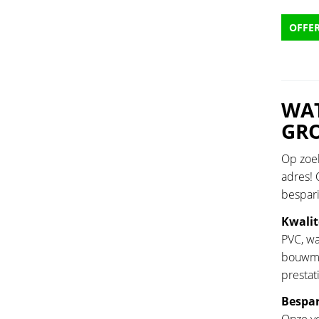
OFFE
WAT
GRO
Op zoek
adres! 
bespar
Kwalit
PVC, wa
bouwmat
prestat
Bespar