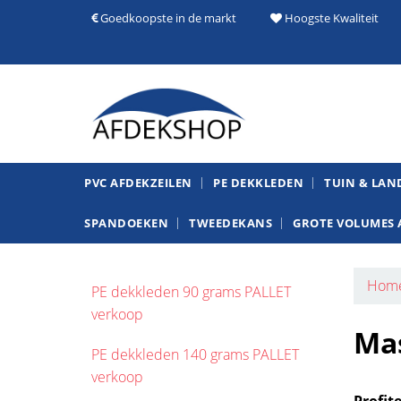
Goedkoopste in de markt
Hoogste Kwaliteit
PVC AFDEKZEILEN
PE DEKKLEDEN
TUIN & LA
SPANDOEKEN
TWEEDEKANS
GROTE VOLUMES 
Hom
PE dekkleden 90 grams PALLET
verkoop
Mas
PE dekkleden 140 grams PALLET
verkoop