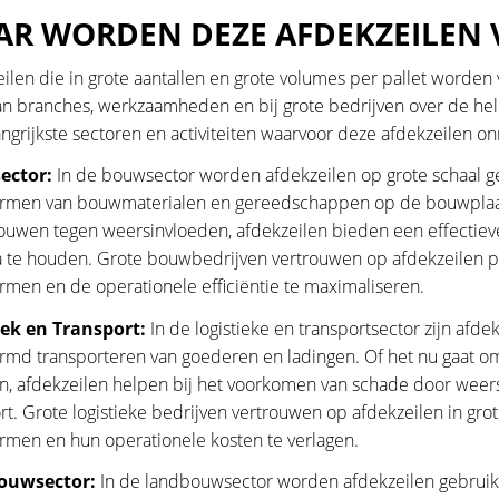
R WORDEN DEZE AFDEKZEILEN 
ilen die in grote aantallen en grote volumes per pallet worden
an branches, werkzaamheden en bij grote bedrijven over de hel
ngrijkste sectoren en activiteiten waarvoor deze afdekzeilen on
ector:
In de bouwsector worden afdekzeilen op grote schaal ge
rmen van bouwmaterialen en gereedschappen op de bouwplaats 
ouwen tegen weersinvloeden, afdekzeilen bieden een effectie
te houden. Grote bouwbedrijven vertrouwen op afdekzeilen pe
men en de operationele efficiëntie te maximaliseren.
iek en Transport:
In de logistieke en transportsector zijn afde
md transporteren van goederen en ladingen. Of het nu gaat om
, afdekzeilen helpen bij het voorkomen van schade door weersin
rt. Grote logistieke bedrijven vertrouwen op afdekzeilen in gro
men en hun operationele kosten te verlagen.
ouwsector:
In de landbouwsector worden afdekzeilen gebruikt