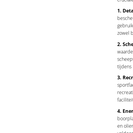
1. Det
bescher
gebruik
zowel b
2. Sch
waarde 
scheepv
tijdens
3. Rec
sportfa
recreat
facilit
4. Ener
boorpla
en olie