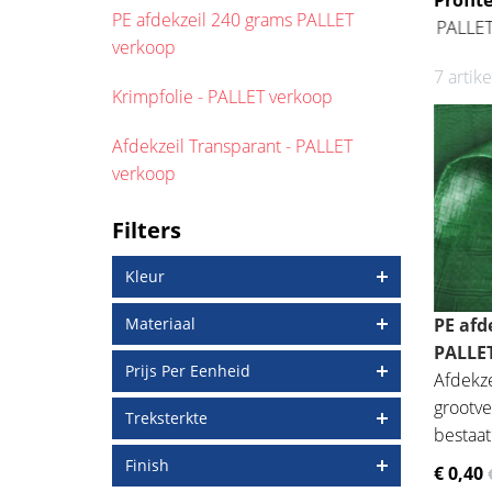
Profit
PE afdekzeil 240 grams PALLET
PE afdekzeil 90 gr
verkoop
7 artik
Krimpfolie - PALLET verkoop
Afdekzeil Transparant - PALLET
verkoop
Filters
Kleur
Materiaal
PE afde
PALLE
Prijs Per Eenheid
Afdekze
grootve
Treksterkte
bestaat
Finish
€ 0
,40