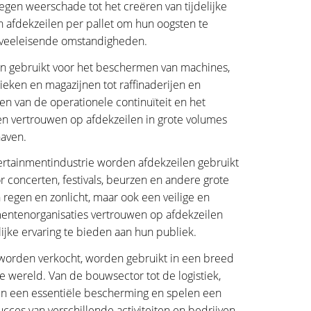
en weerschade tot het creëren van tijdelijke
 afdekzeilen per pallet om hun oogsten te
 veeleisende omstandigheden.
en gebruikt voor het beschermen van machines,
eken en magazijnen tot raffinaderijen en
en van de operationele continuïteit en het
en vertrouwen op afdekzeilen in grote volumes
haven.
rtainmentindustrie worden afdekzeilen gebruikt
r concerten, festivals, beurzen en andere grote
egen en zonlicht, maar ook een veilige en
ntenorganisaties vertrouwen op afdekzeilen
jke ervaring te bieden aan hun publiek.
t worden verkocht, worden gebruikt in een breed
 wereld. Van de bouwsector tot de logistiek,
en een essentiële bescherming en spelen een
ucces van verschillende activiteiten en bedrijven.