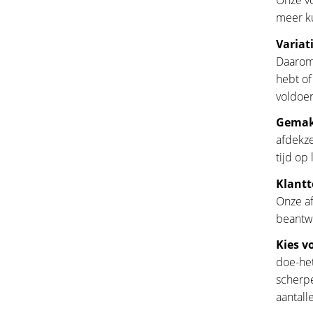
Onze vo
meer ku
Variat
Daarom 
hebt of
voldoen
Gemakk
afdekze
tijd op
Klantt
Onze af
beantwo
Kies v
doe-het
scherpe
aantall