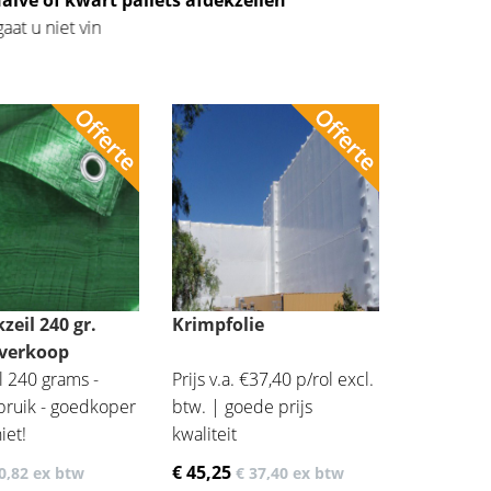
halve of kwart pallets afdekzeilen
oper gaat u niet vinden!
zeil 240 gr.
Krimpfolie
 verkoop
l 240 grams -
Prijs v.a. €37,40 p/rol excl.
bruik - goedkoper
btw. | goede prijs
iet!
kwaliteit
€ 45
,25
0
,82
ex btw
€ 37
,40
ex btw