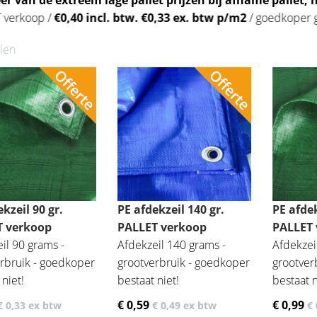
eer van de extreem lage pallet prijzen bij afname pallet, 
. PALLET verkoop /
€0,40 incl. btw. €0,33 ex. btw p/m2
/ goedk
elen
kzeil 90 gr.
PE afdekzeil 140 gr.
PE afdek
T verkoop
PALLET verkoop
PALLET
il 90 grams -
Afdekzeil 140 grams -
Afdekzei
rbruik - goedkoper
grootverbruik - goedkoper
grootver
 niet!
bestaat niet!
bestaat n
€ 0
,59
€ 0
,99
€ 0
,33
ex btw
€ 0
,49
ex btw
€ 