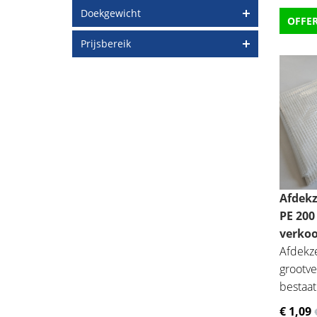
Doekgewicht
OFFE
Prijsbereik
Afdekz
PE 200
verko
Afdekze
grootve
bestaat
€ 1
,09