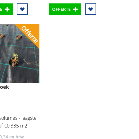
E
OFFERTE
doek
volumes - laagste
naf €0,335 m2
0
,34
ex btw