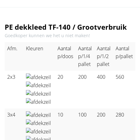
PE dekkleed TF-140 / Grootverbruik
Goedkoper kunnen we het u niet maken!
Afm.
Kleuren
Aantal
Aantal
Aantal
Aantal
p/doos
p/1/4
p/1/2
p/pallet
pallet
pallet
2x3
20
200
400
560
3x4
10
100
200
280