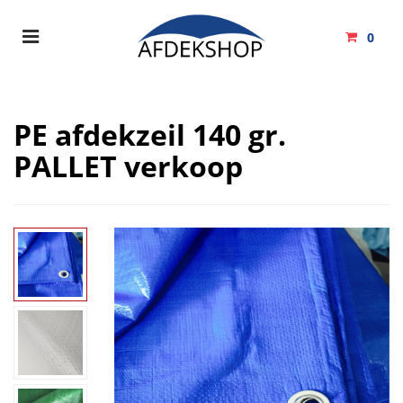
Toggle
0
navigation
Winkelwagen
PE afdekzeil 140 gr.
PALLET verkoop
Uw winkelwagen is leeg.
Vul hem met producten.