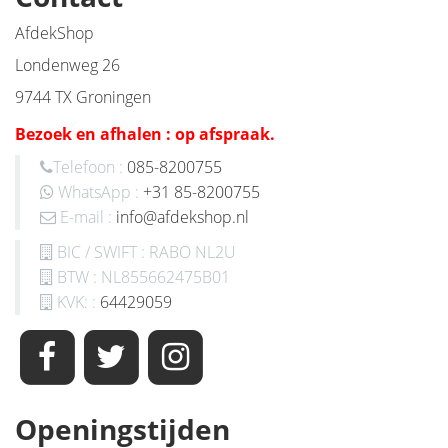
AfdekShop
Londenweg 26
9744 TX Groningen
Bezoek en afhalen : op afspraak.
Telefoon :
085-8200755
WhatsApp :
+31 85-8200755
E-mail :
info@afdekshop.nl
BIC / SWIFT : RABO NL2U
BTW : NL855662475B01
KVK: :
64429059
Openingstijden