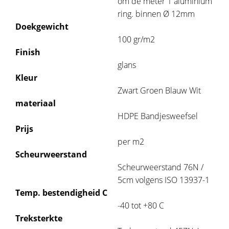
om de meter 1 aluminium
ring. binnen Ø 12mm
Doekgewicht
100 gr/m2
Finish
glans
Kleur
Zwart Groen Blauw Wit
materiaal
HDPE Bandjesweefsel
Prijs
per m2
Scheurweerstand
Scheurweerstand 76N /
5cm volgens ISO 13937-1
Temp. bestendigheid C
-40 tot +80 C
Treksterkte