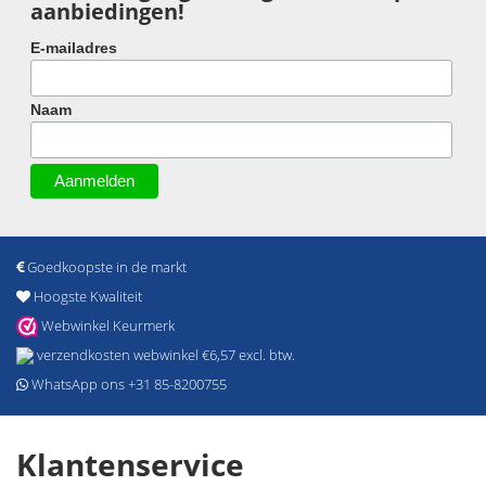
aanbiedingen!
E-mailadres
Naam
Goedkoopste in de markt
Hoogste Kwaliteit
Webwinkel Keurmerk
verzendkosten webwinkel €6,57 excl. btw.
WhatsApp ons +31 85-8200755
Klantenservice