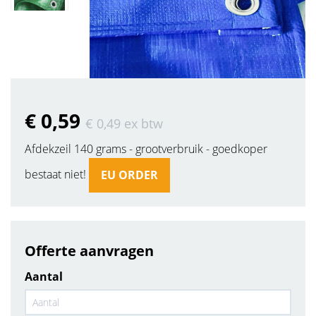
€ 0
,59
€ 0
,49
ex btw
Afdekzeil 140 grams - grootverbruik - goedkoper
bestaat niet!
EU ORDER
Offerte aanvragen
Aantal