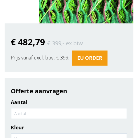
€ 482
,79
€ 399
,-
ex btw
Prijs vanaf excl. btw. € 399,-
EU ORDER
Offerte aanvragen
Aantal
Kleur