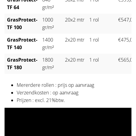
TF 64
gr/m²
GrasProtect-
1000
20x2 mtr
1 rol
€547,00
TF 100
gr/m²
GrasProtect-
1400
2x20 mtr
1 rol
€475,00
TF 140
gr/m²
GrasProtect-
1800
2x20 mtr
1 rol
€565,00
TF 180
gr/m²
Mererdere rollen : prijs op aanvraag
Verzendkosten : op aanvraag
Prijzen : excl. 21%btw.