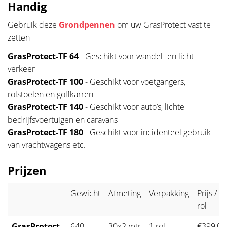
Handig
Gebruik deze
Grondpennen
om uw GrasProtect vast te
zetten
GrasProtect-TF 64
- Geschikt voor wandel- en licht
verkeer
GrasProtect-TF 100
- Geschikt voor voetgangers,
rolstoelen en golfkarren
GrasProtect-TF 140
- Geschikt voor auto’s, lichte
bedrijfsvoertuigen en caravans
GrasProtect-TF 180
- Geschikt voor incidenteel gebruik
van vrachtwagens etc.
Prijzen
Gewicht
Afmeting
Verpakking
Prijs /
rol
GrasProtect-
640
30x2 mtr
1 rol
€399,00