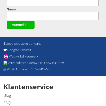
Naam
Goedkoopste in de markt
Hoogste Kwaliteit
Webwinkel Keurmerk
verzendkosten webwinkel €6,57 excl. btw.
WhatsApp ons +31 85-8200755
Klantenservice
Blog
FAQ