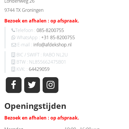
Londenweg 26
9744 TX Groningen
Bezoek en afhalen : op afspraak.
Telefoon :
085-8200755
WhatsApp :
+31 85-8200755
E-mail :
info@afdekshop.nl
BIC / SWIFT : RABO NL2U
BTW : NL855662475B01
KVK: :
64429059
Openingstijden
Bezoek en afhalen : op afspraak.