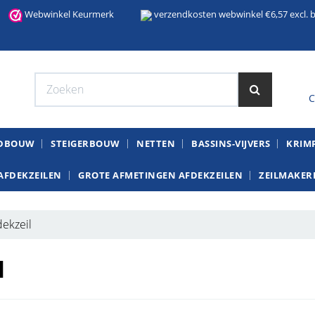
Webwinkel Keurmerk
verzendkosten webwinkel €6,57 excl. b
C
W
NDBOUW
STEIGERBOUW
NETTEN
BASSINS-VIJVERS
KRIMP
AFDEKZEILEN
GROTE AFMETINGEN AFDEKZEILEN
ZEILMAKERI
ekzeil
l