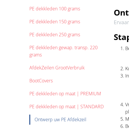
PE dekkleden 100 grams
Ont
PE dekkleden 150 grams
Ervaar
PE dekkleden 250 grams
Sta
PE dekkleden gewap. transp. 220
B
grams
AfdekZeilen GrootVerbruik
K
I
BootCovers
PE dekkleden op maat | PREMIUM
V
PE dekkleden op maat | STANDARD
p
M
Ontwerp uw PE Afdekzeil
B