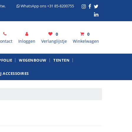
tw.
WhatsApp ons +31 85-8200755
0
0
ontact
Inloggen
Verlanglijstje
Winkelwagen
inkelwagen
FOLIE
WEGENBOUW
TENTEN
J ACCESSOIRES
Uw winkelwagen is leeg.
Vul hem met producten.