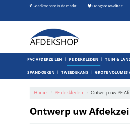
Goedkoopste in de markt
Hoogste Kwaliteit
PVC AFDEKZEILEN
PE DEKKLEDEN
TUIN & LA
SPANDOEKEN
TWEEDEKANS
GROTE VOLUMES 
Home
PE dekkleden
Ontwerp uw PE Afd
Ontwerp uw Afdekzei