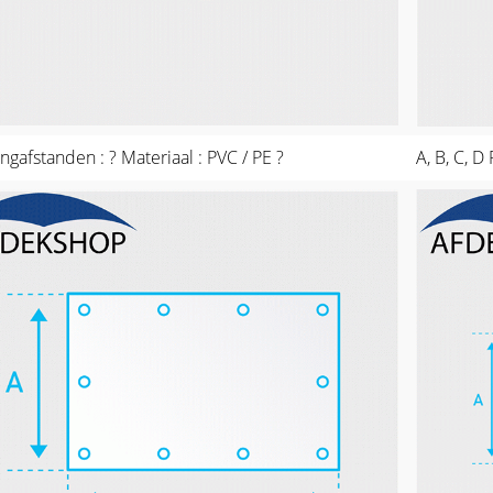
ingafstanden : ? Materiaal : PVC / PE ?
A, B, C, D