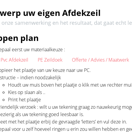
werp uw eigen Afdekzeil
 onze samenwerking en het resultaat, dat gaat echt l
ppen plan
epaal eerst uw materiaalkeuze :
Pvc Afdekzeil
PE Zeildoek
Offerte / Advies / Maatwerk
opieer het plaatje van uw keuze naar uw PC.
nstructie – indien noodzakelijk
Houdt uw muis boven het plaatje o klik met uw rechter mui
Kies op slaan als ..
Print het plaatje
riendelijk verzoek : wilt u uw tekening graag zo nauwkeurig mogel
lezierig als uw tekening goed leesbaar is.
eet met het plaatje erbij de gevraagde ‘letters’ en vul deze in.
epaal voor u zelf hoeveel ringen u erin zou willen hebben en gee