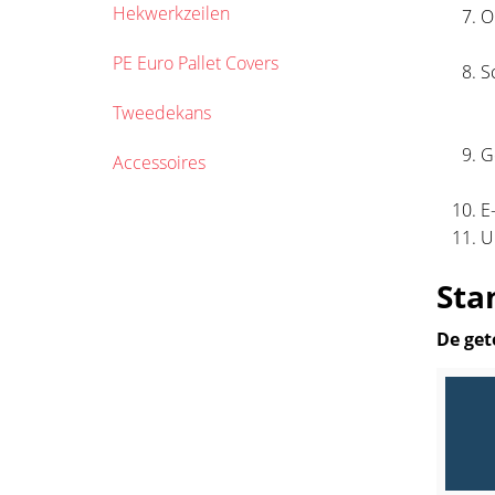
Hekwerkzeilen
O
PE Euro Pallet Covers
S
Tweedekans
G
Accessoires
E
U
Sta
De get