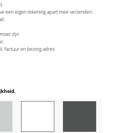
)
lieve een eigen tekening apart mee verzenden.
il.
 moet zijn
s:
, factuur en bezorg adres
jkheid.