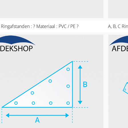
C Ringafstanden : ? Materiaal : PVC / PE ?
A, B, C Ri