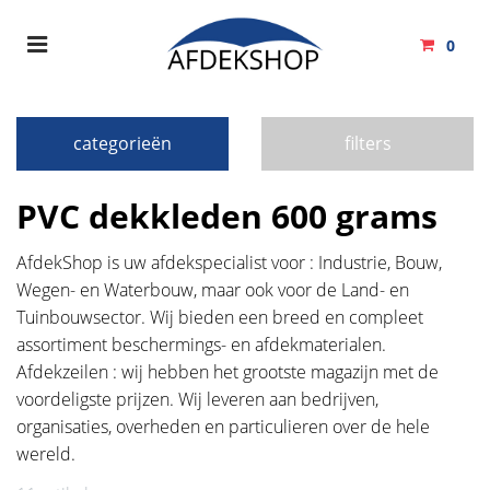
Toggle
0
navigation
Winkelwagen
categorieën
filters
Uw winkelwagen is leeg.
PVC dekkleden 600 grams
Vul hem met producten.
AfdekShop is uw afdekspecialist voor : Industrie, Bouw,
Wegen- en Waterbouw, maar ook voor de Land- en
Tuinbouwsector. Wij bieden een breed en compleet
assortiment beschermings- en afdekmaterialen.
Afdekzeilen : wij hebben het grootste magazijn met de
voordeligste prijzen. Wij leveren aan bedrijven,
organisaties, overheden en particulieren over de hele
wereld.