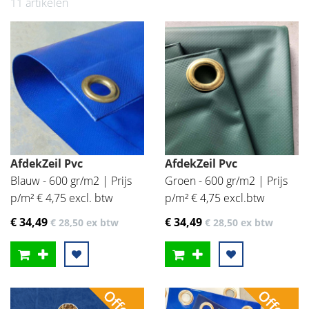
11 artikelen
AfdekZeil Pvc
AfdekZeil Pvc
Blauw - 600 gr/m2 | Prijs
Groen - 600 gr/m2 | Prijs
p/m² € 4,75 excl. btw
p/m² € 4,75 excl.btw
€ 34
,49
€ 34
,49
€ 28
,50
ex btw
€ 28
,50
ex btw