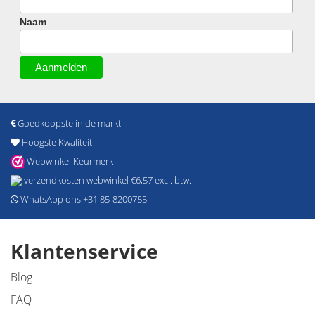
Naam
Goedkoopste in de markt
Hoogste Kwaliteit
Webwinkel Keurmerk
verzendkosten webwinkel €6,57 excl. btw.
WhatsApp ons +31 85-8200755
Klantenservice
Blog
FAQ