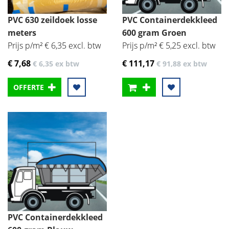
PVC 630 zeildoek losse
PVC Containerdekkleed
meters
600 gram Groen
Prijs p/m² € 6,35 excl. btw
Prijs p/m² € 5,25 excl. btw
€ 7
,68
€ 111
,17
€ 6
,35
ex btw
€ 91
,88
ex btw
OFFERTE
PVC Containerdekkleed