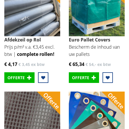
Afdekzeil op Rol
Euro Pallet Covers
Prijs p/m² v.a. €3,45 excl.
Bescherm de inhoud van
btw |
complete rollen!
uw pallets
€ 4
,17
€ 65
,34
€ 3
,45
ex btw
€ 54
,-
ex btw
OFFERTE
OFFERTE