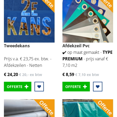
Tweedekans
Afdekzeil Pvc
✔️ op maat gemaakt -
TYPE
Prijs v.a. € 23,75 ex. btw. -
PREMIUM
- prijs vanaf €
Afdekzeilen - Netten
7,10 m2
€ 24
,20
€ 8
,59
€ 20
,-
ex btw
€ 7
,10
ex btw
OFFERTE
OFFERTE