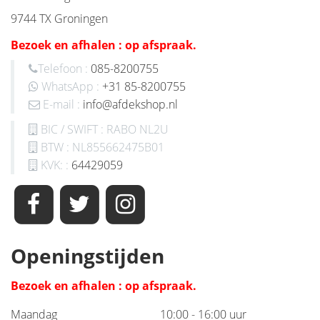
9744 TX Groningen
Bezoek en afhalen : op afspraak.
Telefoon :
085-8200755
WhatsApp :
+31 85-8200755
E-mail :
info@afdekshop.nl
BIC / SWIFT : RABO NL2U
BTW : NL855662475B01
KVK: :
64429059
Openingstijden
Bezoek en afhalen : op afspraak.
Maandag
10:00 - 16:00 uur