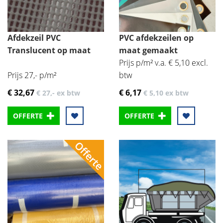
Afdekzeil PVC
PVC afdekzeilen op
Translucent op maat
maat gemaakt
Prijs p/m² v.a. € 5,10 excl.
Prijs 27,- p/m²
btw
€ 32
,67
€ 6
,17
€ 27
,-
ex btw
€ 5
,10
ex btw
OFFERTE
OFFERTE