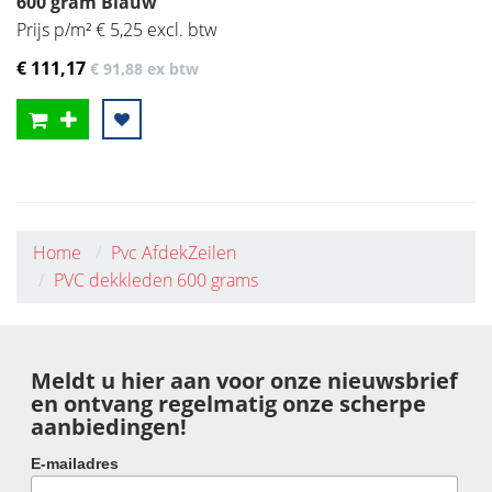
600 gram Blauw
Prijs p/m² € 5,25 excl. btw
€ 111
,17
€ 91
,88
ex btw
Home
Pvc AfdekZeilen
PVC dekkleden 600 grams
Meldt u hier aan voor onze nieuwsbrief
en ontvang regelmatig onze scherpe
aanbiedingen!
E-mailadres