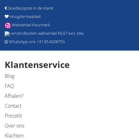
Goedkoopste in de markt
Hoogste Kwaliteit
Webwinkel Keurmerk
verzendkosten webwinkel €6,57 excl. btw.
WhatsApp ons +31 85-8200755
Klantenservice
Blog
FAQ
Afhalen?
Contact
PressKit
Over ons
Klachten