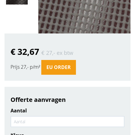
€ 32
,67
€ 27
,-
ex btw
Prijs 27,- p/m²
EU ORDER
Offerte aanvragen
Aantal