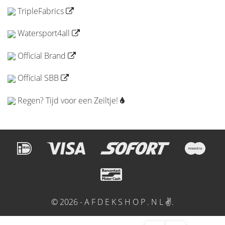
TripleFabrics
Watersport4all
Official Brand
Official SBB
Regen? Tijd voor een Zeiltje!
© 2026 - A F D E K S H O P . N L ✌.