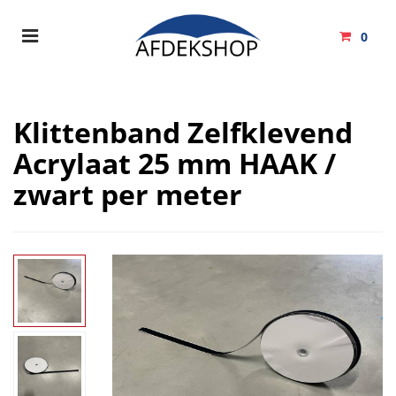
Toggle
0
navigation
Winkelwagen
Klittenband Zelfklevend
Acrylaat 25 mm HAAK /
Uw winkelwagen is leeg.
zwart per meter
Vul hem met producten.