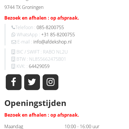
9744 TX Groningen
Bezoek en afhalen : op afspraak.
Telefoon :
085-8200755
WhatsApp :
+31 85-8200755
E-mail :
info@afdekshop.nl
BIC / SWIFT : RABO NL2U
BTW : NL855662475B01
KVK: :
64429059
Openingstijden
Bezoek en afhalen : op afspraak.
Maandag
10:00 - 16:00 uur