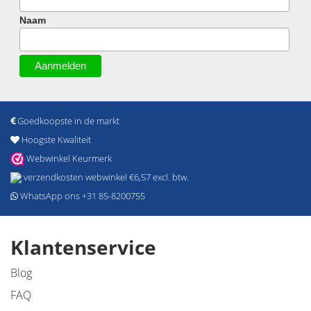
Naam
Goedkoopste in de markt
Hoogste Kwaliteit
Webwinkel Keurmerk
verzendkosten webwinkel €6,57 excl. btw.
WhatsApp ons +31 85-8200755
Klantenservice
Blog
FAQ