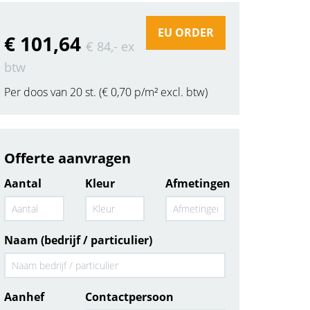
EU ORDER
€ 101
,64
€ 84
,-
ex
btw
Per doos van 20 st. (€ 0,70 p/m² excl. btw)
Offerte aanvragen
Aantal
Kleur
Afmetingen
Naam (bedrijf / particulier)
Aanhef
Contactpersoon