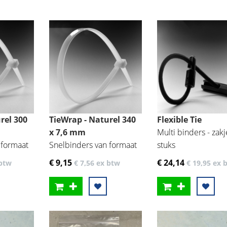
rel 300
TieWrap - Naturel 340
Flexible Tie
x 7,6 mm
Multi binders - zak
 formaat
Snelbinders van formaat
stuks
€ 9
,15
€ 24
,14
btw
€ 7
,56
ex btw
€ 19
,95
ex 