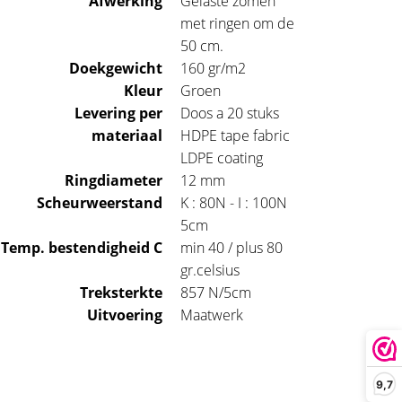
Afwerking
Gelaste zomen
met ringen om de
50 cm.
Doekgewicht
160 gr/m2
Kleur
Groen
Levering per
Doos a 20 stuks
materiaal
HDPE tape fabric
LDPE coating
Ringdiameter
12 mm
Scheurweerstand
K : 80N - I : 100N
5cm
Temp. bestendigheid C
min 40 / plus 80
gr.celsius
Treksterkte
857 N/5cm
Uitvoering
Maatwerk
9,7