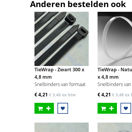
Anderen bestelden ook
TieWrap - Zwart 300 x
TieWrap - Natu
4,8 mm
x 4,8 mm
Snelbinders van formaat
Snelbinders van
€ 4
,21
€ 4
,21
€ 3
,48
ex btw
€ 3
,48
ex 