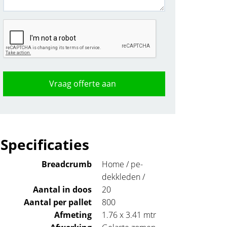
Vraag offerte aan
Specificaties
Breadcrumb
Home / pe-
dekkleden /
Aantal in doos
20
Aantal per pallet
800
Afmeting
1.76 x 3.41 mtr