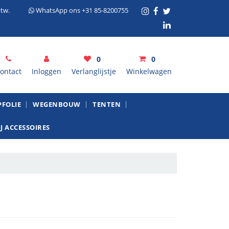
tw.
WhatsApp ons +31 85-8200755
0
0
ontact
Inloggen
Verlanglijstje
Winkelwagen
inkelwagen
FOLIE
WEGENBOUW
TENTEN
J ACCESSOIRES
Uw winkelwagen is leeg.
Vul hem met producten.