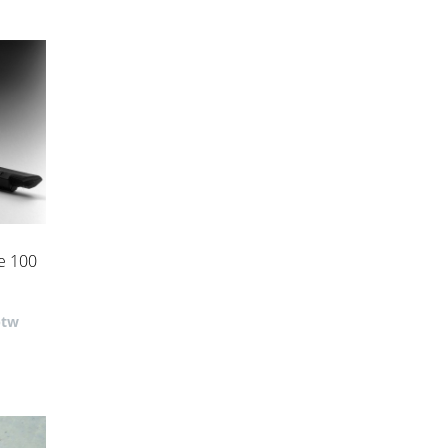
je 100
btw