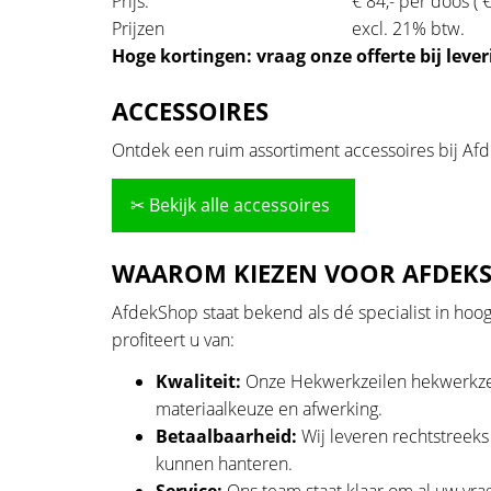
Prijs:
€ 84,- per doos ( 
Prijzen
excl. 21% btw.
Hoge kortingen: vraag onze offerte bij leverin
ACCESSOIRES
Ontdek een ruim assortiment accessoires bij Af
✂ Bekijk alle accessoires
WAAROM KIEZEN VOOR AFDEK
AfdekShop staat bekend als dé specialist in hoo
profiteert u van:
Kwaliteit:
Onze Hekwerkzeilen hekwerkzei
materiaalkeuze en afwerking.
Betaalbaarheid:
Wij leveren rechtstreeks
kunnen hanteren.
Service:
Ons team staat klaar om al uw vra