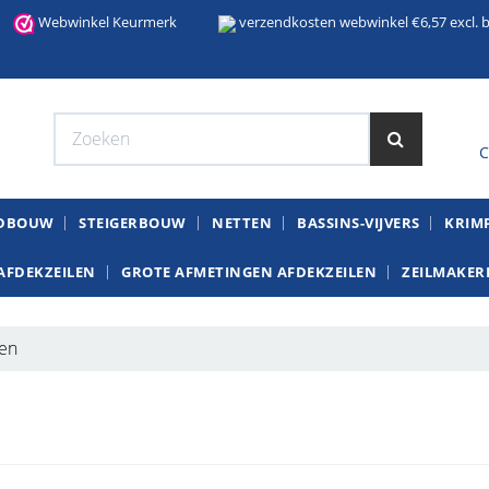
Webwinkel Keurmerk
verzendkosten webwinkel €6,57 excl. b
C
W
NDBOUW
STEIGERBOUW
NETTEN
BASSINS-VIJVERS
KRIMP
AFDEKZEILEN
GROTE AFMETINGEN AFDEKZEILEN
ZEILMAKERI
oen