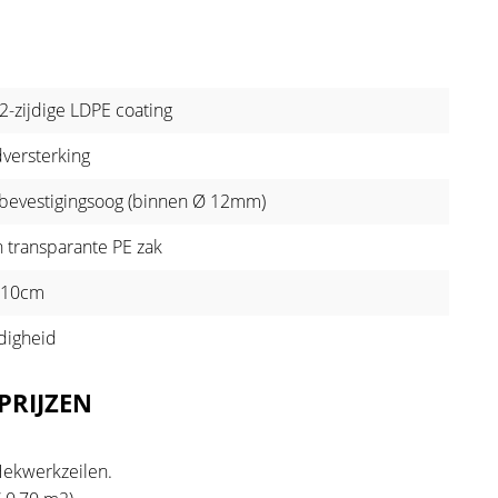
-zijdige LDPE coating
versterking
bevestigingsoog (binnen Ø 12mm)
n transparante PE zak
 210cm
digheid
PRIJZEN
Hekwerkzeilen.