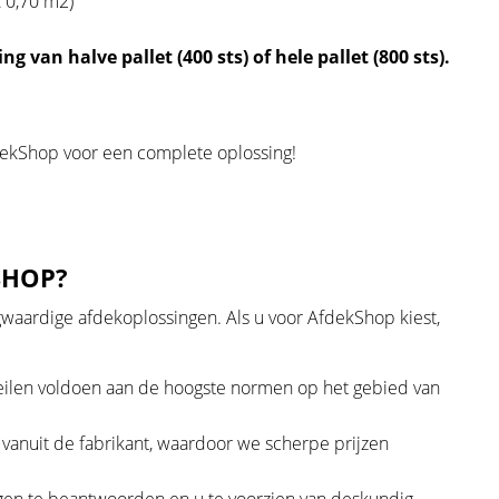
€ 0,70 m2)
g van halve pallet (400 sts) of hele pallet (800 sts).
dekShop voor een complete oplossing!
SHOP?
gwaardige afdekoplossingen. Als u voor AfdekShop kiest,
len voldoen aan de hoogste normen op het gebied van
 vanuit de fabrikant, waardoor we scherpe prijzen
gen te beantwoorden en u te voorzien van deskundig