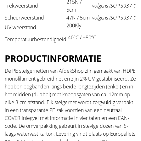
215N /
Trekweerstand
volgens ISO 13937-1
5cm
Scheurweerstand
47N / 5cm
volgens ISO 13937-1
200Kly
UV weerstand
-40ºC / +80ºC
Temperatuurbestendigheid
PRODUCTINFORMATIE
De PE steigernetten van AfdekShop zijn gemaakt van HDPE
monofilament gebreid net en zijn 2% UV-gestabiliseerd. Ze
hebben oogbanden langs beide lengtezijden (enkel) en in
het midden (dubbel) met knoopsgaten van ca. 12mm op
elke 3 cm afstand. Elk steigernet wordt zorgvuldig verpakt
in een transparante PE zak voorzien van een neutraal
COVER inlegvel met informatie in vier talen en een EAN-
code. De omverpakking gebeurt in stevige dozen van 5-
laags watervast karton. Levering vindt plaats op Europallets