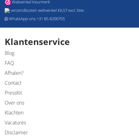
Webwinkel Keurmerk
verzendkosten webwinkel €6,57 excl. btw.
WhatsApp ons +31 85-8200755
Klantenservice
Blog
FAQ
Afhalen?
Contact
PressKit
Over ons
Klachten
Vacatures
Disclaimer