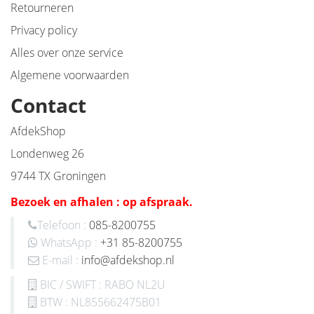
Retourneren
Privacy policy
Alles over onze service
Algemene voorwaarden
Contact
AfdekShop
Londenweg 26
9744 TX Groningen
Bezoek en afhalen : op afspraak.
Telefoon :
085-8200755
WhatsApp :
+31 85-8200755
E-mail :
info@afdekshop.nl
BIC / SWIFT : RABO NL2U
BTW : NL855662475B01