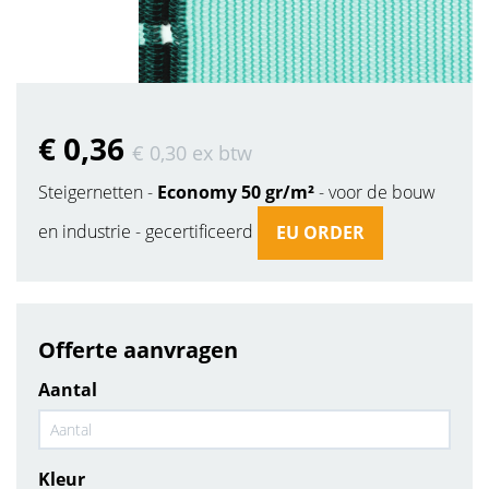
€ 0
,36
€ 0
,30
ex btw
Steigernetten -
Economy 50 gr/m²
- voor de bouw
en industrie - gecertificeerd
EU ORDER
Offerte aanvragen
Aantal
Kleur