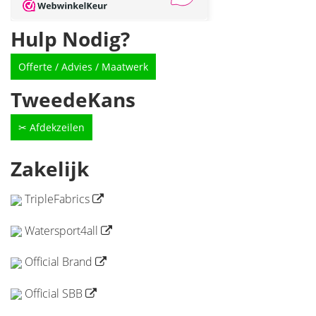
Hulp Nodig?
Offerte / Advies / Maatwerk
TweedeKans
✂ Afdekzeilen
Zakelijk
TripleFabrics
Watersport4all
Official Brand
Official SBB