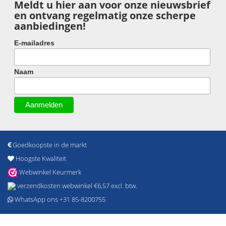
Meldt u hier aan voor onze nieuwsbrief
en ontvang regelmatig onze scherpe
aanbiedingen!
E-mailadres
Naam
Goedkoopste in de markt
Hoogste Kwaliteit
Webwinkel Keurmerk
verzendkosten webwinkel €6,57 excl. btw.
WhatsApp ons +31 85-8200755