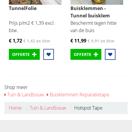
TunnelFolie
Buisklemmen -
Tunnel buisklem
Prijs p/m2 € 1,39 excl.
Beschermt tegen hitte
btw.
van de buis
€ 1
,72
€ 11
,99
€ 1
,42
ex btw
€ 9
,91
ex btw
OFFERTE
OFFERTE
Shop meer
Tuin & Landbouw
Buisklemmen Reparatietape
Home
Tuin & Landbouw
Hotspot Tape