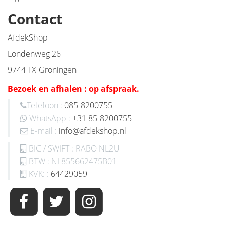
Contact
AfdekShop
Londenweg 26
9744 TX Groningen
Bezoek en afhalen : op afspraak.
Telefoon :
085-8200755
WhatsApp :
+31 85-8200755
E-mail :
info@afdekshop.nl
BIC / SWIFT : RABO NL2U
BTW : NL855662475B01
KVK: :
64429059