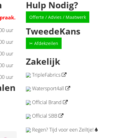
n
Hulp Nodig?
Offerte / Advies / Maatwerk
spraak.
TweedeKans
:00 uur
:00 uur
✂ Afdekzeilen
:00 uur
Zakelijk
:00 uur
TripleFabrics
:00 uur
alen
Watersport4all
Official Brand
Official SBB
Regen? Tijd voor een Zeiltje!