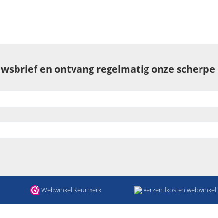
uwsbrief en ontvang regelmatig onze scherpe
Webwinkel Keurmerk
verzendkosten webwinkel €