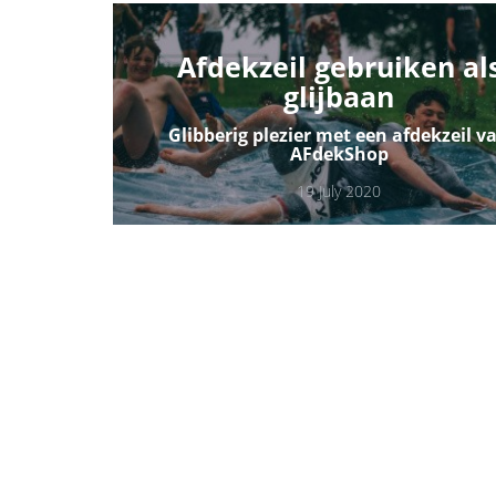
Afdekzeil gebruiken al
glijbaan
Glibberig plezier met een afdekzeil v
AFdekShop
19 July 2020