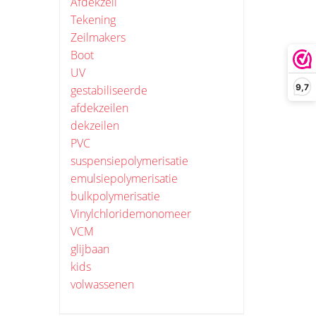
Afdekzeil
Tekening
Zeilmakers
Boot
UV
9,7
gestabiliseerde
afdekzeilen
dekzeilen
PVC
suspensiepolymerisatie
emulsiepolymerisatie
bulkpolymerisatie
Vinylchloridemonomeer
VCM
glijbaan
kids
volwassenen