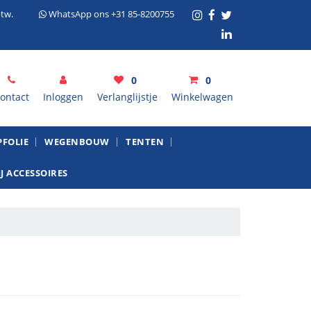
tw.
WhatsApp ons +31 85-8200755
0
0
ontact
Inloggen
Verlanglijstje
Winkelwagen
inkelwagen
FOLIE
WEGENBOUW
TENTEN
J ACCESSOIRES
Uw winkelwagen is leeg.
Vul hem met producten.