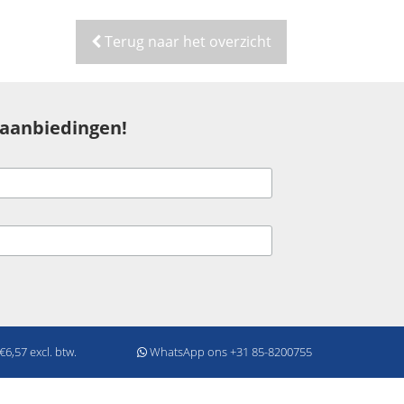
Terug naar het overzicht
 aanbiedingen!
6,57 excl. btw.
WhatsApp ons +31 85-8200755