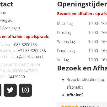
tact
Openingstijde
hop
Bezoek en afhalen : op af
weg 26
Maandag
10:00 - 16
X Groningen
Dinsdag
10:00 - 16
 en afhalen : op afspraak.
Woensdag
10:00 - 16
lefoon :
085-8200755
hatsApp :
+31 85-8200755
Donderdag
10:00 - 16
-mail :
info@afdekshop.nl
Vrijdag
10:00 - 16
IC / SWIFT : RABO NL2U
Bezoek en Afh
TW : NL855662475B01
VK: :
64429059
Bezoek : uitsluitend op
afspraak !
Afhalen
?