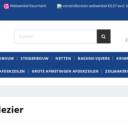
Webwinkel Keurmerk
verzendkosten webwinkel €6,57 excl. b
C
W
NDBOUW
STEIGERBOUW
NETTEN
BASSINS-VIJVERS
KRIMP
AFDEKZEILEN
GROTE AFMETINGEN AFDEKZEILEN
ZEILMAKERI
lezier