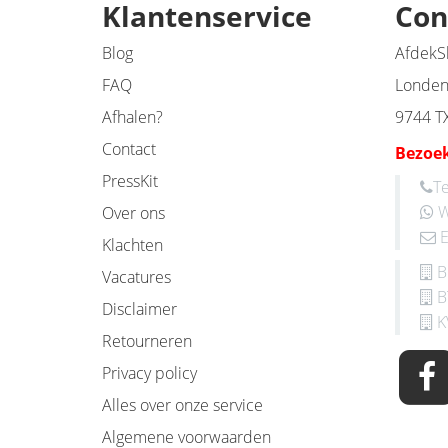
Klantenservice
Con
Blog
AfdekS
FAQ
Londen
Afhalen?
9744 T
Contact
Bezoek
PressKit
Te
W
Over ons
E
Klachten
B
Vacatures
B
Disclaimer
K
Retourneren
Privacy policy
Alles over onze service
Algemene voorwaarden