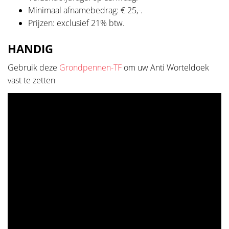
Minimaal afnamebedrag: € 25,-.
Prijzen: exclusief 21% btw.
HANDIG
Gebruik deze
Grondpennen-TF
om uw Anti Worteldoek
vast te zetten