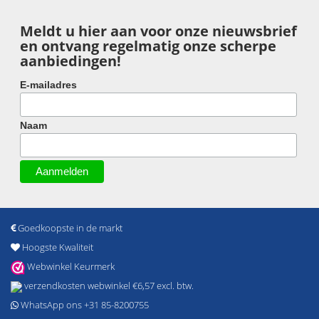
Meldt u hier aan voor onze nieuwsbrief
en ontvang regelmatig onze scherpe
aanbiedingen!
E-mailadres
Naam
Goedkoopste in de markt
Hoogste Kwaliteit
Webwinkel Keurmerk
verzendkosten webwinkel €6,57 excl. btw.
WhatsApp ons +31 85-8200755