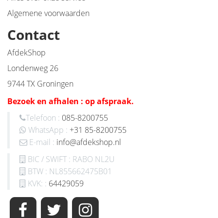
Algemene voorwaarden
Contact
AfdekShop
Londenweg 26
9744 TX Groningen
Bezoek en afhalen : op afspraak.
Telefoon :
085-8200755
WhatsApp :
+31 85-8200755
E-mail :
info@afdekshop.nl
BIC / SWIFT : RABO NL2U
BTW : NL855662475B01
KVK: :
64429059