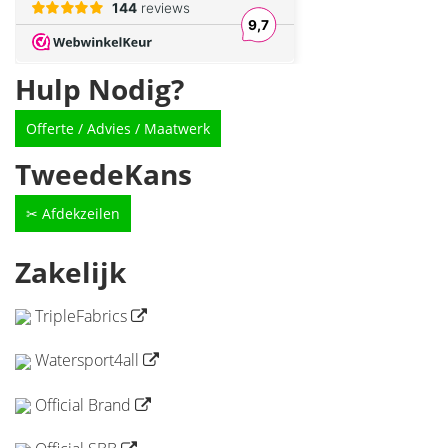
Hulp Nodig?
Offerte / Advies / Maatwerk
TweedeKans
✂ Afdekzeilen
Zakelijk
TripleFabrics
Watersport4all
Official Brand